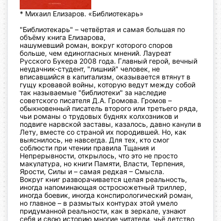
* Михаил Елизаров. «Библиотекарь»
"Библиотекарь" – четвёртая и самая большая по
объёму книга Елизарова,
нашумевший роман, вокруг которого споров
больше, чем единогласных мнений. Лауреат
Русского Букера 2008 года.
Главный герой, вечный
неудачник-студент, "лишний" человек, не
вписавшийся в капитализм, оказывается втянут в
гущу кровавой войны, которую ведут между собой
так называемые "библиотеки" за наследие
советского писателя Д.А. Громова. Громов –
обыкновенный писатель второго или третьего ряда,
чьи романы о трудовых буднях колхозников и
подвиге нарвской заставы, казалось, давно канули в
Лету, вместе со страной их породившей. Но, как
выяснилось, не навсегда. Для тех, кто смог
соблюсти при чтении правила Тщания и
Непрерывности, открылось, что это не просто
макулатура, но книги Памяти, Власти, Терпения,
Ярости, Силы и – самая редкая – Смысла.
Вокруг книг разворачивается целая реальность,
иногда напоминающая остросюжетный триллер,
иногда боевик, иногда конспирологический роман,
но главное – в размытых контурах этой умело
придуманной реальности, как в зеркале, узнают
себя и свою историю многие читатели, чьё детство