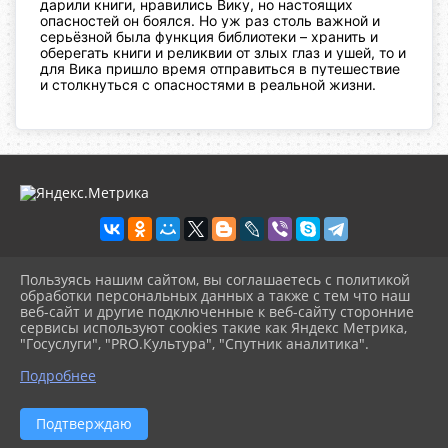
дарили книги, нравились Вику, но
настоящих
опасностей он боялся. Но уж раз столь важной и
серьёзной
была функция библиотеки – хранить и
оберегать книги и реликвии от
злых глаз и ушей, то и
для Вика пришло время отправиться в
путешествие
и столкнуться с опасностями в реальной жизни.
Пользуясь нашим сайтом, вы соглашаетесь с политикой
2026 г. olgbiblio.ru
обработки персональных данных а также с тем что наш
Вход
веб-сайт и другие подключенные к веб-сайту сторонние
Карта сайта
сервисы используют cookies такие как Яндекс Метрика,
Политика обработки персональных данных
"Госуслуги", "PRO.Культура", "Спутник аналитика".
^
Подробнее
Сделано на KubCMS
Разработка и поддержка
Подтверждаю