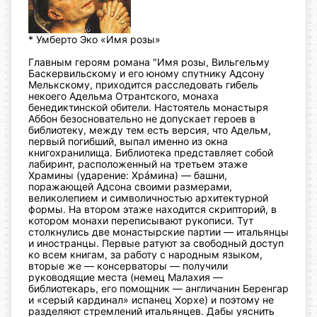
* Умберто Эко «Имя розы»
Главным героям романа "Имя розы, Вильгельму
Баскервильскому и его юному спутнику Адсону
Мелькскому, приходится расследовать гибель
некоего Адельма Отрантского, монаха
бенедиктинской обители.
Настоятель монастыря
Аббон безосновательно не допускает героев в
библиотеку, между тем есть версия, что Адельм,
первый погибший, выпал именно из окна
книгохранилища. Библиотека представляет собой
лабиринт, расположенный на третьем этаже
Храмины (ударение: Хрáмина) — башни,
поражающей Адсона своими размерами,
великолепием и символичностью архитектурной
формы. На втором этаже находится скрипторий, в
котором монахи переписывают рукописи. Тут
столкнулись две монастырские партии — итальянцы
и иностранцы. Первые ратуют за свободный доступ
ко всем книгам, за работу с народным языком,
вторые же — консерваторы — получили
руководящие места (немец Малахия —
библиотекарь, его помощник — англичанин Беренгар
и «серый кардинал» испанец Хорхе) и поэтому не
разделяют стремлений итальянцев. Дабы уяснить