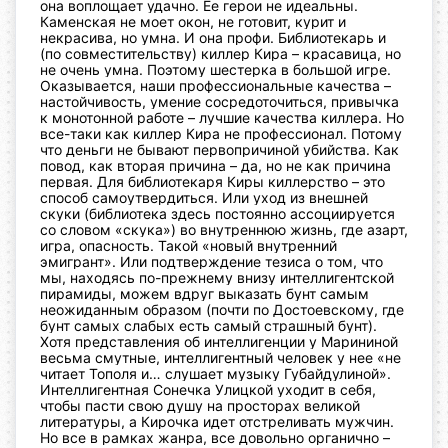
она воплощает удачно. Ее герои не идеальны.
Каменская не моет окон, не готовит, курит и
некрасива, но умна. И она профи. Библиотекарь и
(по совместительству) киллер Кира – красавица, но
не очень умна. Поэтому шестерка в большой игре.
Оказывается, наши профессиональные качества –
настойчивость, умение сосредоточиться, привычка
к монотонной работе – лучшие качества киллера. Но
все-таки как киллер Кира не профессионал. Потому
что деньги не бывают первопричиной убийства. Как
повод, как вторая причина – да, но не как причина
первая. Для библиотекаря Киры киллерство – это
способ самоутвердиться. Или уход из внешней
скуки (библиотека здесь постоянно ассоциируется
со словом «скука») во внутреннюю жизнь, где азарт,
игра, опасность. Такой «новый внутренний
эмигрант». Или подтверждение тезиса о том, что
мы, находясь по-прежнему внизу интеллигентской
пирамиды, можем вдруг выказать бунт самым
неожиданным образом (почти по Достоевскому, где
бунт самых слабых есть самый страшный бунт).
Хотя представления об интеллигенции у Марининой
весьма смутные, интеллигентный человек у нее «не
читает Тополя и… слушает музыку Губайдулиной».
Интеллигентная Сонечка Улицкой уходит в себя,
чтобы пасти свою душу на просторах великой
литературы, а Кирочка идет отстреливать мужчин.
Но все в рамках жанра, все довольно органично –