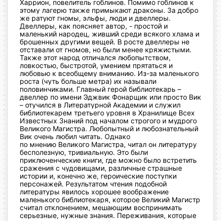
Харрион, повелитель гоблинов. Помимо гоблинов к
этому лагерю также примыкают драконы. За добро
же ратуют гномы, эльфы,
люди и двеллеры.
Двеллеры, как поясняет автор, - простой и
маленький народец, живший среди всякого хлама и
брошенных другими вещей. В росте двеллеры
не
отставали от гномов, но были менее кряжистыми.
Также этот народ
отличался любопытством,
ловкостью, быстротой, умением прятаться и
любовью к всеобщему вниманию. Из-за маленького
роста (чуть
больше метра) их называли
половинчиками.
Главный герой библиотекарь –
двеллер по имени Эджвик
Фонарщик или просто Вик
– отучился в Литературной Академии и
служил
библиотекарем третьего уровня в Хранилище Всех
Известных
Знаний под началом строгого и мудрого
Великого Магистра.
Любопытный и любознательный
Вик очень любил читать. Однако
по мнению Великого Магистра, читал он литературу
бесполезную,
тривиальную. Это были
приключенческие книги, где можно было
встретить
сражения с чудовищами, различные страшные
истории и,
конечно же, героические поступки
персонажей. Результатом чтения
подобной
литературы явилось хорошее воображение
маленького
библиотекаря, которое Великий Магистр
считал отклонением,
мешающим воспринимать
серьезные, нужные знания.
Переживания, которые