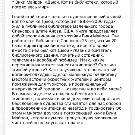
* Вики Майрон. «Дьюи. Кот из библиотеки, который
потряс весь мир»
Герой этой книги – реально существовавший рыжий
кот по кличке Дьюи, который в 1988—2006 годах
жил в публичной библиотеке маленького города
Спенсер, в штате Айова, США.
Книга представляет
собой воспоминания его хозяйки Вики Майрон. Она
работала в библиотеке Спенсера 25 лет, из них 20
была директором библиотеки, и всё это время
вместе с ней был кот Дьюи - главный обитатель
библиотечного здания, почётный сотрудник,
талисман и всеобщий любимец.
Итак, какие
переживания может вынести животное? Сколько
жизней у кошки? Как получилось, что несчастный
котёнок-подкидыш сделал маленькую библиотеку
местом встречи окрестных жителей и центром
притяжения для туристов, а провинциальный
американский городок — известным во всём мире?
В самом ли деле мы спасаем бесприютных
животных, принимая в свой дом, или, наоборот, эти
бессловесные существа становятся для нас опорой
в преодолении житейских невзгод и трудностей? Об
этом и многом другом в потрясающей книге Вики
Майрон, которая сумела тронуть душу миллионов
читателей во всех уголках планеты.