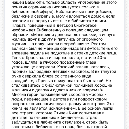
нашей Бабы-Яги, только область употребления этого
понятия ограничена (используется только в
библиотечной сфере).
Библиотечные полицейские,
безликие и свирепые, могли вломиться
домой, если
вовремя не вернуть взятые в библиотеке книги.
Плакат,
повешенный в детской библиотеке,
изображает Библиотечную
полицию следующим
образом:
«Мальчик и девочка, лет восьми, в испуге
жались друг к другу и
пятились от огромного
мужчины в полушинели и серой шляпе. Ростом
великан был не меньше одиннадцати футов; тень его
зловеще падала
на поднятые в страхе детские лица.
Тень отбрасывала и широкополая,
в стиле 40-х
годов, шляпа, а глубоко посаженные глаза
угрожающе
сверкали. Колючий взгляд, казалось,
пронизывал бедных детишек
насквозь. В вытянутой
руке сверкала бляха со странного вида
звездой…», «Призыв внизу плаката был такой: Не
сталкивайтесь с
библиотечной полицией! Хорошие
мальчики и девочки сдают книжки
вовремя!».
Многие герои произведений «короля ужасов» -
люди, перенесшие в
детстве или подростковом
возрасте психологическую травму или
страхи. Эта
книга не является исключением. В её основу легли
все
страхи, которые Стивен Кинг испытывал в
детстве по отношению к
библиотеке: страх
заблудиться в лабиринте стеллажей, страх быть
запертым в библиотеке на ночь, боязнь строгой