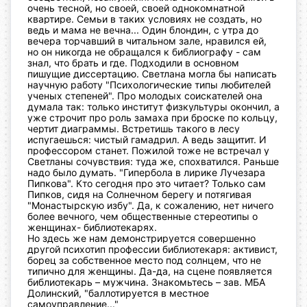
очень тесной, но своей, своей однокомнатной
квартире. Семьи в таких условиях не создать, но
ведь и мама не вечна... Один блондин, с утра до
вечера торчавший в читальном зале, нравился ей,
но он никогда не обращался к библиографу - сам
знал, что брать и где. Подходили в основном
пишущие диссертацию. Светлана могла бы написать
научную работу "Психологические типы любителей
ученых степеней". Про молодых соискателей она
думала так: только институт физкультуры окончил, а
уже строчит про роль замаха при броске по кольцу,
чертит диаграммы. Встретишь такого в лесу
испугаешься: чистый гамадрил. А ведь защитит. И
профессором станет.
Пожилой тоже не встречал у
Светланы сочувствия: туда же, спохватился. Раньше
надо было думать. "Гипербола в лирике Лучезара
Пипкова". Кто сегодня про это читает? Только сам
Пипков, сидя на Солнечном берегу и потягивая
"Монастырскую избу".
Да, к сожалению, нет ничего
более вечного, чем общественные стереотипы о
женщинах- библиотекарях.
Но здесь же нам демонстрируется совершенно
другой психотип профессии библиотекаря: активист,
борец за собственное место под солнцем, что не
типично для женщины. Да-да, на сцене появляется
библиотекарь – мужчина. Знакомьтесь – зав. МБА
Долинский, "баллотируется в местное
самоуправление..."