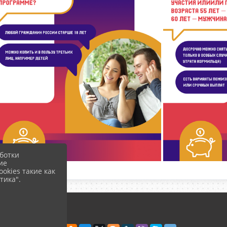
ботки
ие
okies такие как
тика".