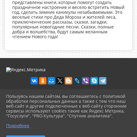
представлены книги, которые помогут создать
праздничное настроение и весело встретить Новый
год, сделать зимние каникулы незабываемыми. Это
веселые стихи про Деда Мороза и жителей леса,
приключенческие рассказы, сказки, загадки,
популярные новогодние песни. Сказки, полные
добра и волшебства, будут самым желанным
чтением Нового года!
Пользуясь нашим сайтом, вы соглашаетесь с политикой
2026 г. olgbiblio.ru
обработки персональных данных а также с тем что наш
Вход
веб-сайт и другие подключенные к веб-сайту сторонние
Карта сайта
сервисы используют cookies такие как Яндекс Метрика,
Политика обработки персональных данных
"Госуслуги", "PRO.Культура", "Спутник аналитика".
^
Подробнее
Сделано на KubCMS
Разработка и поддержка