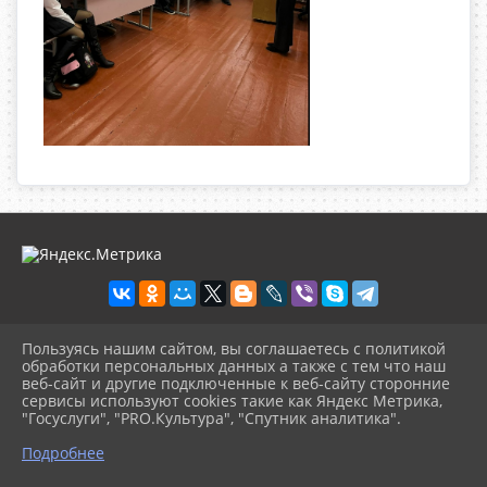
Пользуясь нашим сайтом, вы соглашаетесь с политикой
2026 г. olgbiblio.ru
обработки персональных данных а также с тем что наш
Вход
веб-сайт и другие подключенные к веб-сайту сторонние
Карта сайта
сервисы используют cookies такие как Яндекс Метрика,
Политика обработки персональных данных
"Госуслуги", "PRO.Культура", "Спутник аналитика".
^
Подробнее
Сделано на KubCMS
Разработка и поддержка