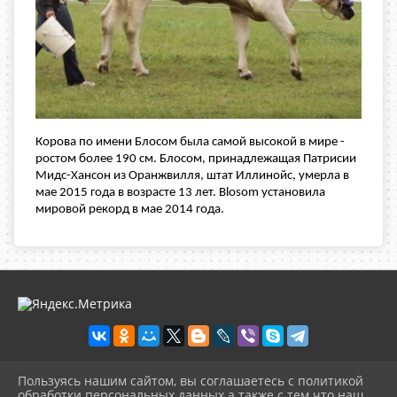
Корова по имени Блосом была самой высокой в мире -
ростом более 190 см. Блосом, принадлежащая Патрисии
Мидс-Хансон из Оранжвилля, штат Иллинойс, умерла в
мае 2015 года в возрасте 13 лет. Blosom установила
мировой рекорд в мае 2014 года.
Пользуясь нашим сайтом, вы соглашаетесь с политикой
2026 г. olgbiblio.ru
обработки персональных данных а также с тем что наш