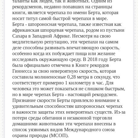
таланты как людей, так и животных. Одним из
рекордсменов, недавно попавших на страницы
книги, является черепаха по имени Берта, которая
носит титул самой быстрой черепахи в мире.
Берта - шпороносная черепаха, также известная как
африканская шпорцевая черепаха, родом из пустыни
Сахара в Западной Африке. Несмотря на свою
медлительную репутацию, эти черепахи на самом
деле способны развивать впечатляющую скорость,
особенно когда их побуждает пища или желание
исследовать окружающую среду. В 2018 году Берта
была официально отмечена в Книге рекордов
Гиннесса за свою невероятную скорость, которая
составила молниеносные 0,28 метра в секунду, что
соответствует примерно 1 километру в час. Для
человека это может показаться не слишком быстрым,
но в мире черепах Берта - настоящий рекордсмен.
Признание скорости Берты привлекло внимание к
удивительным способностям шпороносных черепах
и важности защиты этих невероятных существ. Из-за
потери среды обитания и незаконной торговли
домашними животными эти черепахи внесены в
список уязвимых видов Международного союза
охраны природы (МСОП).