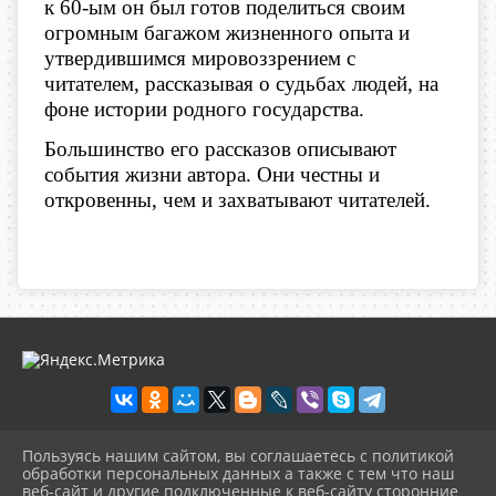
к 60-ым он был готов поделиться своим
огромным багажом жизненного опыта и
утвердившимся мировоззрением с
читателем, рассказывая о судьбах людей, на
фоне истории родного государства.
Большинство его рассказов описывают
события жизни автора. Они честны и
откровенны, чем и захватывают читателей.
Пользуясь нашим сайтом, вы соглашаетесь с политикой
2026 г. olgbiblio.ru
обработки персональных данных а также с тем что наш
Вход
веб-сайт и другие подключенные к веб-сайту сторонние