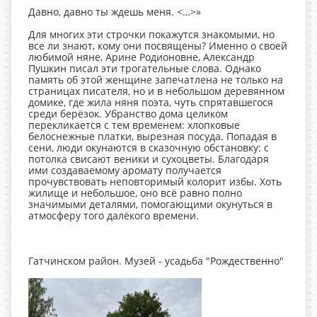
Давно, давно ты ждешь меня. <…>»
Для многих эти строчки покажутся знакомыми, но
все ли знают, кому они посвящены? Именно о своей
любимой няне, Арине Родионовне, Александр
Пушкин писал эти трогательные слова. Однако
память об этой женщине запечатлена не только на
страницах писателя, но и в небольшом деревянном
домике, где жила няня поэта, чуть спрятавшегося
среди берёзок. Убранство дома целиком
перекликается с тем временем: хлопковые
белоснежные платки, вырезная посуда. Попадая в
сени, люди окунаются в сказочную обстановку: с
потолка свисают веники и сухоцветы. Благодаря
ими создаваемому аромату получается
прочувствовать неповторимый колорит избы. Хоть
жилище и небольшое, оно всё равно полно
значимыми деталями, помогающими окунуться в
атмосферу того далёкого времени.
Гатчинском район. Музей - усадьба "Рождественно"