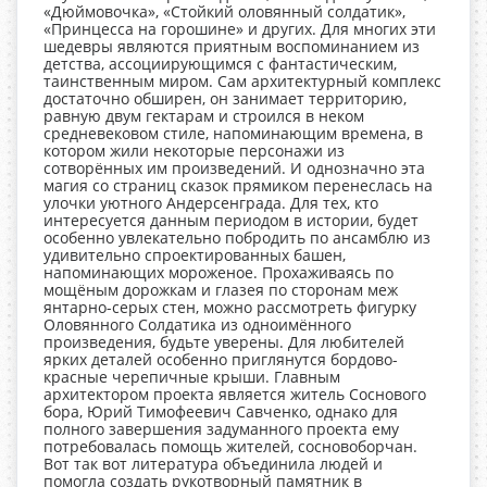
«Дюймовочка», «Стойкий оловянный солдатик»,
«Принцесса на горошине» и других. Для многих эти
шедевры являются приятным воспоминанием из
детства, ассоциирующимся с фантастическим,
таинственным миром. Сам архитектурный комплекс
достаточно обширен, он занимает территорию,
равную двум гектарам и строился в неком
средневековом стиле, напоминающим времена, в
котором жили некоторые персонажи из
сотворённых им произведений. И однозначно эта
магия со страниц сказок прямиком перенеслась на
улочки уютного Андерсенграда. Для тех, кто
интересуется данным периодом в истории, будет
особенно увлекательно побродить по ансамблю из
удивительно спроектированных башен,
напоминающих мороженое. Прохаживаясь по
мощёным дорожкам и глазея по сторонам меж
янтарно-серых стен, можно рассмотреть фигурку
Оловянного Солдатика из одноимённого
произведения, будьте уверены. Для любителей
ярких деталей особенно приглянутся бордово-
красные черепичные крыши. Главным
архитектором проекта является житель Соснового
бора, Юрий Тимофеевич Савченко, однако для
полного завершения задуманного проекта ему
потребовалась помощь жителей, сосновоборчан.
Вот так вот литература объединила людей и
помогла создать рукотворный памятник в