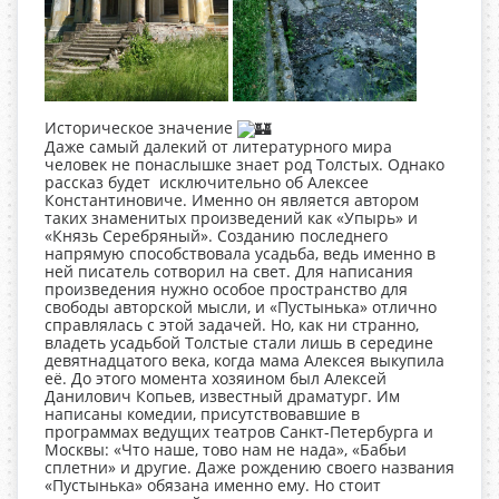
Историческое значение
Даже самый далекий от литературного мира
человек не понаслышке знает род Толстых. Однако
рассказ будет исключительно об
Алексее
Константиновиче. Именно он является автором
таких знаменитых произведений как «Упырь» и
«Князь Серебряный». Созданию последнего
напрямую способствовала усадьба, ведь именно в
ней писатель сотворил на свет. Для написания
произведения нужно особое пространство для
свободы авторской мысли, и «Пустынька» отлично
справлялась с этой задачей. Но, как ни странно,
владеть усадьбой Толстые стали лишь в середине
девятнадцатого века, когда мама Алексея выкупила
её. До этого момента хозяином был Алексей
Данилович Копьев, известный драматург. Им
написаны комедии, присутствовавшие в
программах ведущих театров Санкт-Петербурга и
Москвы: «Что наше, тово нам не нада», «Бабьи
сплетни» и другие. Даже рождению своего названия
«Пустынька» обязана именно ему. Но стоит