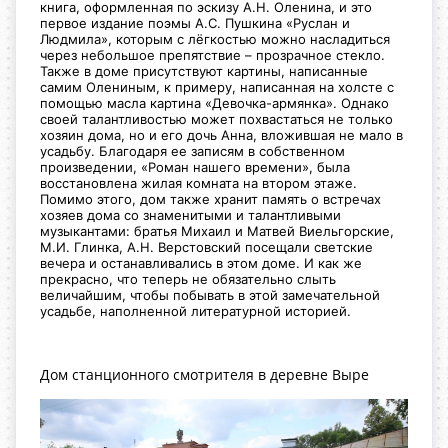
книга, оформленная по эскизу А.Н. Оленина, и это
первое издание поэмы А.С. Пушкина «Руслан и
Людмила», которым с лёгкостью можно насладиться
через небольшое препятствие – прозрачное стекло.
Также в доме присутствуют картины, написанные
самим Олениным, к примеру, написанная на холсте с
помощью масла картина «Девочка-армянка». Однако
своей талантливостью может похвастаться не только
хозяин дома, но и его дочь Анна, вложившая не мало в
усадьбу. Благодаря ее записям в собственном
произведении, «Роман нашего времени», была
восстановлена жилая комната на втором этаже.
Помимо этого, дом также хранит память о встречах
хозяев дома со знаменитыми и талантливыми
музыкантами: братья Михаил и Матвей Виельгорские,
М.И. Глинка, А.Н. Верстовский посещали светские
вечера и останавливались в этом доме. И как же
прекрасно, что теперь не обязательно слыть
величайшим, чтобы побывать в этой замечательной
усадьбе, наполненной литературной историей.
Дом станционного смотрителя в деревне Выре