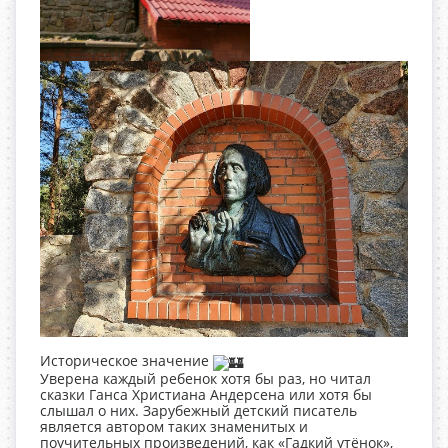
Историческое значение
Уверена каждый ребенок хотя бы раз, но читал
сказки Ганса Христиана Андерсена или хотя бы
слышал о них. Зарубежный детский
писатель
является автором таких знаменитых и
поучительных произведений, как «Гадкий утёнок»,