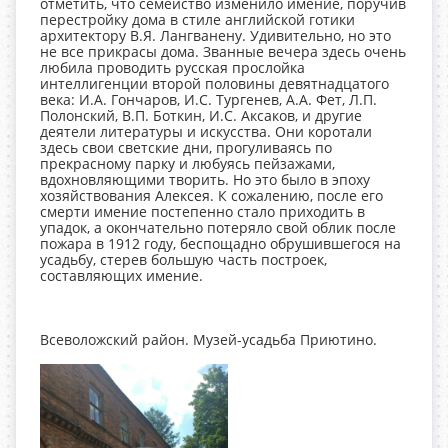
отметить, что семейство изменило имение, поручив
перестройку дома в стиле английской готики
архитектору В.Я. Лангванену. Удивительно, но это
не все прикрасы дома. Званные вечера здесь очень
любила проводить русская прослойка
интеллигенции второй половины девятнадцатого
века: И.А. Гончаров, И.С. Тургенев, А.А. Фет, Л.П.
Полонский, В.П. Боткин, И.С. Аксаков, и другие
деятели литературы и искусства. Они коротали
здесь свои светские дни, прогуливаясь по
прекрасному парку и любуясь пейзажами,
вдохновляющими творить. Но это было в эпоху
хозяйствования Алексея. К сожалению, после его
смерти имение постепенно стало приходить в
упадок, a окончательно потеряло свой облик после
пожара в 1912 году, беспощадно обрушившегося на
усадьбу, стерев большую часть построек,
составляющих имение.
Всеволожский район. Музей-усадьба Приютино.