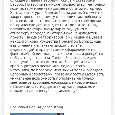
блуждал и Павел Петрович, уже сын Екатерины
Второй. Но этот музей может похвастаться не только
количеством именитых хозяев и богатой историей.
Хоть архитектурный ансамбль на данный момент и
закрыт для посещения, у желающих там побывать
есть возможность точно так же, как и в своё время
исторические деятели двести и триста лет назад,
погулять по старинному парку, окунуться в
атмосферу периода, в котором уже не доведётся
пожить. На одной территории с нынешним музеем
находится Храм Рождества Пресвятой Богородицы,
выполненный в "византийском стиле" и
выделяющийся красно-синим оформлением на
фоне зелёной листвы, если, конечно, вам доведётся
побывать здесь летом. Также обязательным для
посещения считаю источник, бьющий из скалы
красноцветного песчаника. Вода из этого
источника, по поверию местных жителей, обладает
целебными свойствами, поэтому у гостей музея есть
уникальная возможность поправить не только
ментальное здоровье, наслаждаясь красочными
пейзажами шестнадцатигектарного парка, но и
возможно физическую составляющую.
Сосновый Бор. Андерсенград.