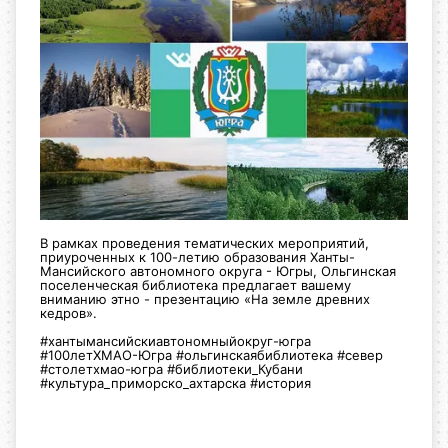
В рамках проведения тематических мероприятий,
приуроченных к 100-летию образования Ханты-
Мансийского автономного округа - Югры, Ольгинская
поселенческая библиотека предлагает вашему
вниманию этно - презентацию «На земле древних
кедров».
#хантымансийскиавтономныйокруг-югра
#100летХМАО-Югра #ольгинскаябиблиотека #север
#столетхмао-югра #библиотеки_Кубани
#культура_приморско_ахтарска #история