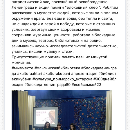
патриотический час, посвящённый освобождению
Ленинграда и акция памяти "Блокадный хлеб ". Ребятам
рассказали о мужестве людей, которые жили в полном
окружении врага. Без еды и воды, без тепла и света,
но с надеждой и верой в победу, которые в страшных
условиях, жертвуя своим здоровьем и жизнью,
сохраняли музейные ценности, работали в блокадные
дни в музеях, театрах, библиотеках и на радио,
занимались научно-исследовательской деятельностью,
учились, писали музыку и стихи.
Присутствующие почтили память павших минутой
молчания.
#мывместе
#ольгинскаябиблиотека
#блокадаленингра
да
#kulturaahtari
#kulturakubani
#презентация
#библиот
екикубани
#культура_приморско_ахтарска
#900днейбл
окады
#блокада_ленинграда80
#всейсемьей2
3