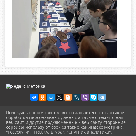
Пользуясь нашим сайтом, вы соглашаетесь с политикой
2026 г. olgbiblio.ru
обработки персональных данных а также с тем что наш
Вход
веб-сайт и другие подключенные к веб-сайту сторонние
Карта сайта
сервисы используют cookies такие как Яндекс Метрика,
Политика обработки персональных данных
"Госуслуги", "PRO.Культура", "Спутник аналитика".
^