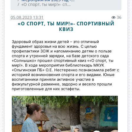
«О спорт, ты мир!»- сп...
05.08.2023 13:31
36
«О СПОРТ, ТЫ МИР!»- СПОРТИВНЫЙ
КВИЗ
Здоровый образ жизни детей – это отличный
фундамент здоровья на всю жизнь. С целью
профилактики ЗОЖ и напоминанию детям о пользе
спорта и утренней зарядки, на базе детского сада
«Солнышко» прошел спортивный квиз ««О спорт, ты
мир!». В ходе мероприятия библиотекарь МКУК
«Ольгинская ПБ» О.Е. Нестеренко познакомила ребят с
историей
возникновения спорта и его видами. Юные
воспитанники приняли активное участие в
физкультурной разминке, задорно и весело прошли
приготовленные для них эстафеты.