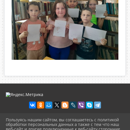
Пользуясь нашим сайтом, вы соглашаетесь с политикой
2026 г. olgbiblio.ru
обработки персональных данных а также с тем что наш
Вход
веб-сайт и другие подключенные к веб-сайту сторонние